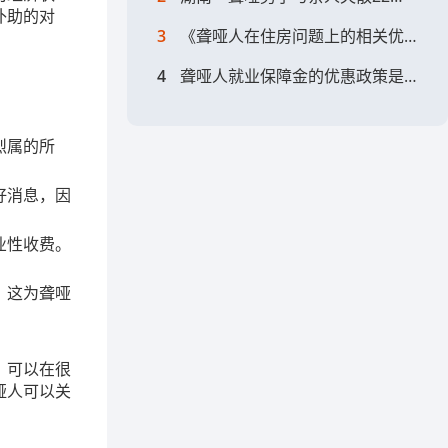
补助的对
3
《聋哑人在住房问题上的相关优惠政策》——无声的温暖，给特殊群体特别的爱
4
聋哑人就业保障金的优惠政策是如何规定的?
烈属的所
好消息，因
业性收费。
。这为聋哑
，可以在很
哑人可以关