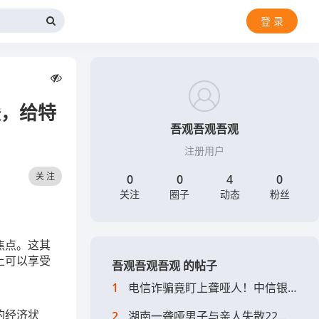
登 录
暖，给特
吾观吾观吾观
注册用户
关 注
0
0
4
0
关注
圈子
动态
粉丝
焦点。这其
上可以享受
吾观吾观吾观 的帖子
1
电信诈骗竟盯上聋哑人！中信银行南京分行员工暖心劝阻避免损失
的经济状
2
湖南一聋哑男子与亲人失散22年 警方帮助下中秋前夕终于与家人团圆