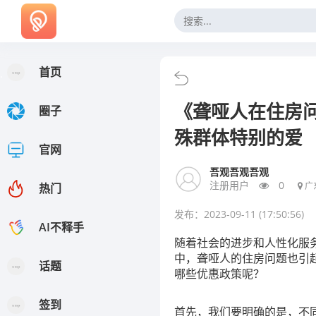
首页
.
《聋哑人在住房
圈子
殊群体特别的爱
官网
吾观吾观吾观
注册用户
0
广
热门
发布：2023-09-11 (17:50:56)
AI不释手
随着社会的进步和人性化服
中，聋哑人的住房问题也引
话题
哪些优惠政策呢？
签到
首先，我们要明确的是，不